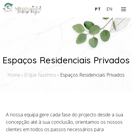
Saltar
M
PT
EN
para
o
conteúdo
Espaços Residenciais Privados
Home
-
O que fazemos
-
Espaços Residenciais Privados
A nossa equipa gere cada fase do projecto desde a sua
concepção até à sua conclusão, orientamos os nossos
clientes em todos os passos necessários para