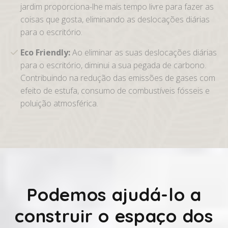
jardim proporciona-lhe mais tempo livre para fazer as
coisas que gosta, eliminando as deslocações diárias
para o escritório.
Eco Friendly:
Ao eliminar as suas deslocações diárias
para o escritório, diminui a sua pegada de carbono.
Contribuindo na redução das emissões de gases com
efeito de estufa, consumo de combustíveis fósseis e
poluição atmosférica.
Podemos ajudá-lo a
construir o espaço dos