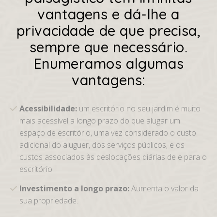
vantagens e dá-lhe a
privacidade de que precisa,
sempre que necessário.
Enumeramos algumas
vantagens:
Acessibilidade:
um escritório no seu jardim é muito
mais acessível a longo prazo do que alugar um
espaço de escritório, uma vez considerado o custo
adicional do aluguer, dos serviços públicos, e os
custos associados às deslocações diárias de e para o
escritório.
Investimento a longo prazo:
Aumenta o valor da
sua propriedade.