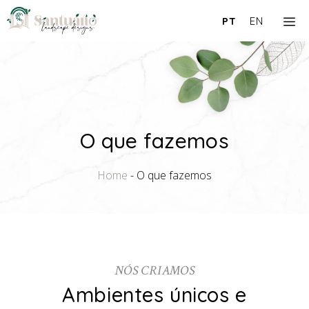
Saltar
M
PT
EN
para
o
conteúdo
O que fazemos
Home
-
O que fazemos
NÓS CRIAMOS
Ambientes únicos e