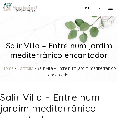
Saltar
M
PT
EN
para
o
conteúdo
Salir Villa – Entre num jardim
mediterrânico encantador
Home
-
Portfolio
-
Salir Villa – Entre num jardim mediterrânico
encantador
Salir Villa – Entre num
jardim mediterrânico